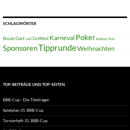
SCHLAGWÖRTER
Poker
Karneval
Boule
Dart
Grillfest
Golf
Radtour
Skat
Tipprunde
Sponsoren
Weihnachten
TOP-BEITRÄGE UND TOP-SEITEN
BBB-Cup - Die Titelträger
Spielplan 31. BBB-Cup
Turnierheft 31. BBB-Cup