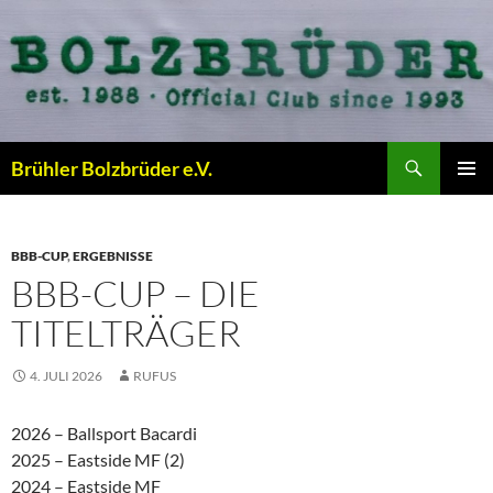
Zum
Inhalt
springen
Suchen
Brühler Bolzbrüder e.V.
PRIMÄR
MENÜ
BBB-CUP
,
ERGEBNISSE
BBB-CUP – DIE
TITELTRÄGER
4. JULI 2026
RUFUS
2026 – Ballsport Bacardi
2025 – Eastside MF (2)
2024 – Eastside MF