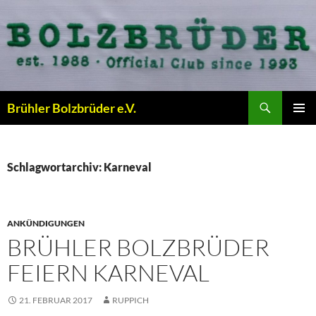
Zum
Inhalt
springen
Suchen
Brühler Bolzbrüder e.V.
PRIMÄR
MENÜ
Schlagwortarchiv: Karneval
ANKÜNDIGUNGEN
BRÜHLER BOLZBRÜDER
FEIERN KARNEVAL
21. FEBRUAR 2017
RUPPICH