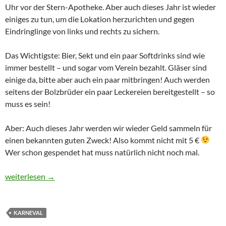
Uhr vor der Stern-Apotheke. Aber auch dieses Jahr ist wieder
einiges zu tun, um die Lokation herzurichten und gegen
Eindringlinge von links und rechts zu sichern.
Das Wichtigste: Bier, Sekt und ein paar Softdrinks sind wie
immer bestellt – und sogar vom Verein bezahlt. Gläser sind
einige da, bitte aber auch ein paar mitbringen! Auch werden
seitens der Bolzbrüder ein paar Leckereien bereitgestellt – so
muss es sein!
Aber: Auch dieses Jahr werden wir wieder Geld sammeln für
einen bekannten guten Zweck! Also kommt nicht mit 5 €
Wer schon gespendet hat muss natürlich nicht noch mal.
Das Leben geht weiter und auch Karneval kommt wieder – auch d
weiterlesen
→
KARNEVAL