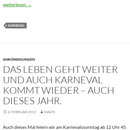
Wahnsinn – Bolzbrüder beherrschen das Brühler Dreigestirn – 
weiterlesen
→
KARNEVAL
ANKÜNDIGUNGEN
DAS LEBEN GEHT WEITER
UND AUCH KARNEVAL
KOMMT WIEDER – AUCH
DIESES JAHR.
6. FEBRUAR 2013
MALTE
Auch dieses Mal feiern wir am Karnevalssonntag ab 12 Uhr 45