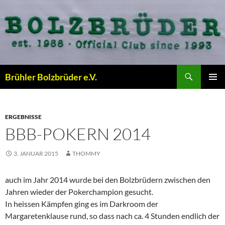
Zum
Inhalt
springen
Suchen
Brühler Bolzbrüder e.V.
PRIMÄR
MENÜ
ERGEBNISSE
BBB-POKERN 2014
3. JANUAR 2015
THOMMY
auch im Jahr 2014 wurde bei den Bolzbrüdern zwischen den
Jahren wieder der Pokerchampion gesucht.
In heissen Kämpfen ging es im Darkroom der
Margaretenklause rund, so dass nach ca. 4 Stunden endlich der