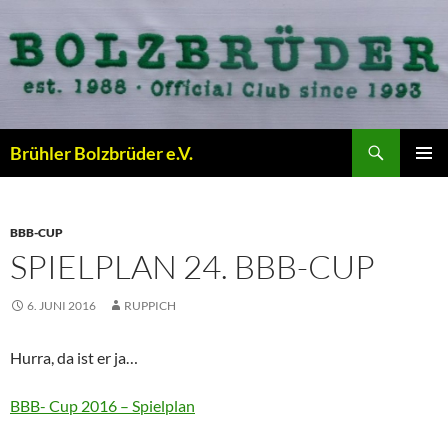
Zum
Inhalt
springen
Suchen
Brühler Bolzbrüder e.V.
PRIMÄR
MENÜ
BBB-CUP
SPIELPLAN 24. BBB-CUP
6. JUNI 2016
RUPPICH
Hurra, da ist er ja…
BBB- Cup 2016 – Spielplan