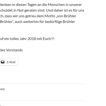
denken in diesen Tagen an die Menschen in unserer
schuldet in Not geraten sind. Und daher ist es für uns
ch, dass wir uns getreu dem Motto „von Brühler
Brühler“, auch weiterhin für bedürftige Brühler
uf ein tolles Jahr 2018 mit Euch!!!
des Vorstands
E-Mail
avigation
RAG