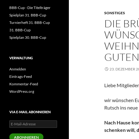
BBB-Cup - Die Titelträger
SONSTIGES
Spielplan 31. BBB-Cup
DIE B
Turnierheft 31. BBB-Cup
31. BBB-Cup
WÜNSC
Spielplan 30. BBB-Cup
WEIHN
GUTEN
VERWALTUNG
Anmelden
23. DEZEMBER 2
Eintrags-Feed
Kommentar-Feed
Liebe Mitgliede
WordPress.org
wir wünschen Eu
Rutsch ins neue 
VIA E-MAIL ABONNIEREN
Nach Hause komm
E-
Mail-
schenken will, 
Adresse
ABONNIEREN