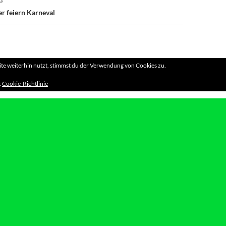
G
r feiern Karneval
e weiterhin nutzt, stimmst du der Verwendung von Cookies zu.
:
Cookie-Richtlinie