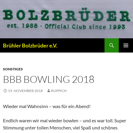
Zum
Inhalt
springen
Suchen
Brühler Bolzbrüder e.V.
PRIMÄR
MENÜ
SONSTIGES
BBB BOWLING 2018
19. NOVEMBER 2018
RUPPICH
Wieder mal Wahnsinn – was für ein Abend!
Endlich waren wir mal wieder bowlen – und es war toll. Super
Stimmung unter tollen Menschen, viel Spaß und schönes